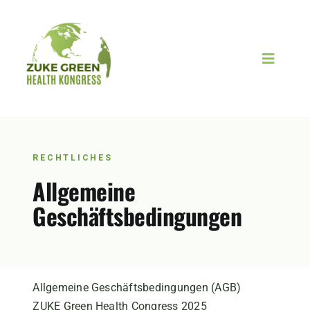
Skip
to
content
Toggle
Navigat
Tickets
Warenkorb
RECHTLICHES
Allgemeine
Der Kongress
Geschäftsbedingungen
Rückblick
Kontakt
Allgemeine Geschäftsbedingungen (AGB)
ZUKE Green Health Congress 2025